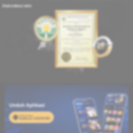
Diakreditasi oleh:
Unduh Aplikasi
Unduh Dengan
Aplikasi ANDROID