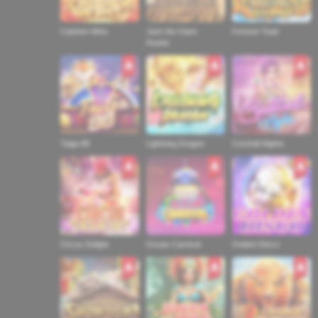
Caishen Wins
Jack the Giant
Fortune Toad
Hunter
Taiga 88
Lightning Dragon
Cocktail Nights
Circus Delight
Ocean Carnival
Golden Disco