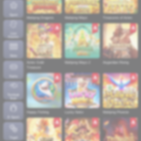
Sport
Mahjong Dragons
Mahjong Ways
Treasures of Aztec
Live
Kasino
Slots
Aztec Gold
Mahjong Ways 2
Asgardian Rising
Treasure
Kartu
Tembak
Ikan
Happy Fishing
Lucky Neko
Mahjong Phoenix
E-Sport
Togel