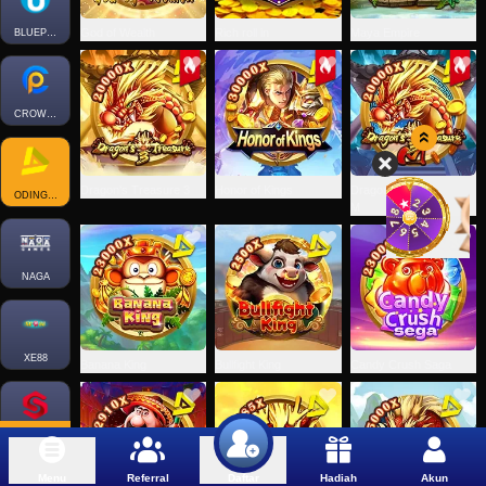
God of Wealth
Rich roll in
Maya Empire
BLUEPRINT
CROWDPLAY
Dragon's Treasure 3
Honor of Kings
Dragon's Treasure 3
ODINGAMING
M
NAGA
XE88
Banana King
Bullfight King
Candy Crush Saga
SMARTSOFT
Menu
Referral
Hadiah
Akun
Daftar