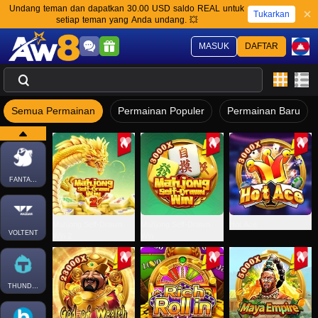
Undang teman dan dapatkan 30.00 USD saldo REAL untuk
Tukarkan
setiap teman yang Anda undang. 💥
BTGAMING
MASUK
DAFTAR
PLAYNGO
Semua Permainan
Permainan Populer
Permainan Baru
EVOPLAY
FANTASMA
Mahjong Self-Drawn
Mahjong Self-Drawn
Hot Ace
VOLTENT
Win 2
Win
THUNDERKICK