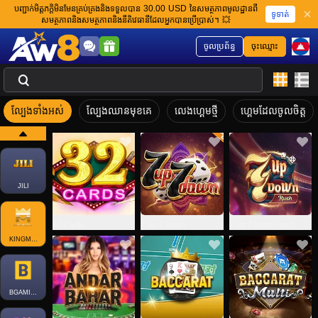
បញ្ជាក់មិត្តភក្តិមិនមែនគ្រប់គ្រងនិងទទួលបាន 30.00 USD នៃសមត្ថភាពមូលដ្ឋានពី
ទូទាត់
សមត្ថភាពនិងសមត្ថភាពនិងនីតិវេធានីដែលអ្នកបានប្រើប្រាស់។ 💥
ចូលប្រព័ន្ធ
ចុះឈ្មោះ
ល្បែងទាំងអស់
ល្បែងឈានមុខគេ
លេងហ្គេមថ្មី
ហ្គេមដែលចូលចិត្ត
JILI
32 Cards
7 Up 7 Down
7 Up 7 Down Rush
KINGMAKER
BGAMING-CARD