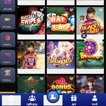
Andar Bahar
Baccarat
Baccarat: Multi
RICH88
BTGAMING-CARD
Baccarat: Swipe
Bài Cào
Bai Cao Black & Red
HABANERO
CRAZYGAMING
Bai Cao Mystic Four
belangkai2
Bicho
YOULIANGAMING
ម៉ឺនុយ
កម្មវិធីបង្ហាញ.
រង្វាន់
គណនី
ចុះឈ្មោះ