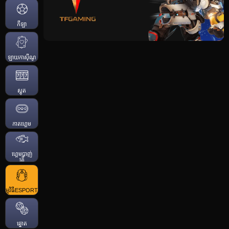
កីឡា
ឡាយកាសុីណូ
ស្លុត
កាតហ្គេម
ហ្គេមបាញ់
ត្រី
កម្មវិធីESPORTS
ឆ្នោត