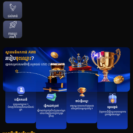
ជល់មាន់
ការឈ្នះ
ភ្លាមៗ
ស្វាគមន៍មកកាន់ AW8
របៀប
ចុះឈ្មោះ
?
រង្វាន់សម្រាប់សមាជិកថ្មី រហូតដល់ USD 2,880!
បង្កើតគណនី
ចាប់ផ្តើមឈ្នះ
ចុចចូលឥឡូវនេះ។
អាចឈ្នះបានពេលកំពុងលេង
ធ្វើការដាក់ប្រាក់
បំពេញព័ត៌មានចូលគណនីរបស់
ទទួលរង្វាន់
លើហ្គេមដែលអ្នកចូលចិត្ត។
អ្នក
ធ្វើការដាក់ប្រាក់លើកដំបូងរបស់អ្នក
កុំភ្លេចទេដើម្បីទទួលបានអត្រាការ
ដោយការប្រើសាច់ប្រាក់ឬផ្ទេរ
ប្រាក់រង្វាន់របស់អ្នក
គ្រីបតូ