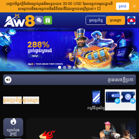
បញ្ជាក់មិត្តភក្តិមិនមែនគ្រប់គ្រងនិងទទួលបាន 30.00 USD នៃសមត្ថភាពមូលដ្ឋានពី
ទូទាត់
សមត្ថភាពនិងសមត្ថភាពនិងនីតិវេធានីដែលអ្នកបានប្រើប្រាស់។ 💥
ចូលប្រព័ន្ធ
ចុះឈ្មោះ
គ្មានសេចក្តីប្រកាស
ចូលប្រព័ន្ធ
/
ចុះឈ្មោះ
ដាក់ប្រាក់
ដកប្រាក់
កម្មវិធីទូរស័ព្ទ
ហ្គេមកំពុង
ពេញ
និយម