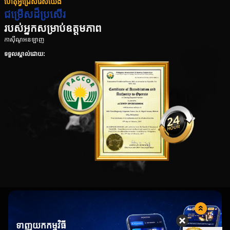
ហេតុអ្វីជ្រើសរើសយើង
ជម្រើសដ៏ប្រសើរ
របស់អ្នកសម្រាប់ឧត្តមភាព
កាស៊ីណូអនឡាញ
ទទួលស្គាល់ដោយ:
ទាញយកកម្មវិធី