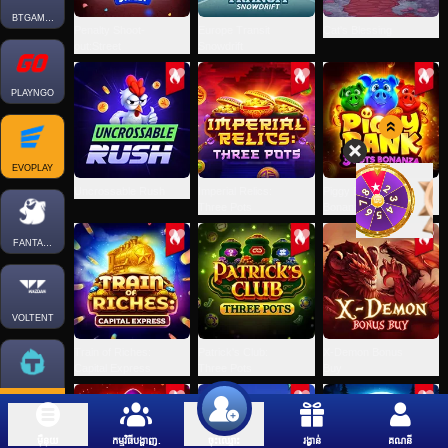
BTGAMING
Penalty Shoot-
Europe Transit
Cat's Blessing
оut:Street
Snowdrift
PLAYNGO
EVOPLAY
Uncrossable Rush
Imperial Relics:
Piggy Bank: 3 Pots
Three Pots
Bonanza
FANTASMA
VOLTENT
Train of Riches:
Patrick's Club:
X-Demon Bonus
Capital Express
Three Pots
Buy
THUNDERKICK
ម៉ឺនុយ
កម្មវិធីបង្ហាញ.
រង្វាន់
គណនី
ចុះឈ្មោះ