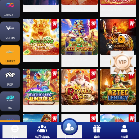
Illuvium Master
Mahjong Gold: Lion
Mahjong Gold:
Phoenix
CRAZYGAMING
VPLUS
Mahjong Gold: Tiger
Wonders of Giza
Wonders of
LIVE22
Pyramid
Colosseum
POP
5G
Slithering Riches
Royale Ace
Aztec Legacy
EPICWIN
ម៉ឺនុយ
កម្មវិធីបង្ហាញ.
រង្វាន់
គណនី
ចុះឈ្មោះ