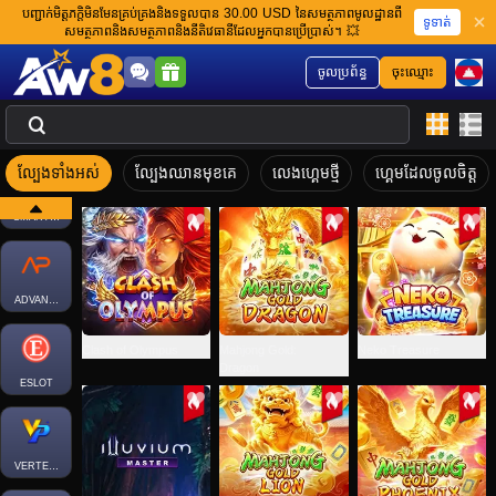
បញ្ជាក់មិត្តភក្តិមិនមែនគ្រប់គ្រងនិងទទួលបាន 30.00 USD នៃសមត្ថភាពមូលដ្ឋានពី
ទូទាត់
សមត្ថភាពនិងសមត្ថភាពនិងនីតិវេធានីដែលអ្នកបានប្រើប្រាស់។ 💥
NAGA
ចូលប្រព័ន្ធ
ចុះឈ្មោះ
XE88
ល្បែងទាំងអស់
ល្បែងឈានមុខគេ
លេងហ្គេមថ្មី
ហ្គេមដែលចូលចិត្ត
SMARTSOFT
ADVANTPLAY
Clash of Olympus
Mahjong Gold:
Neko Treasure
Dragon
ESLOT
VERTEXPLAY