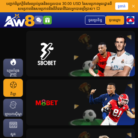
បញ្ជាក់មិត្តភក្តិមិនមែនគ្រប់គ្រងនិងទទួលបាន 30.00 USD នៃសមត្ថភាពមូលដ្ឋានពី
ទូទាត់
សមត្ថភាពនិងសមត្ថភាពនិងនីតិវេធានីដែលអ្នកបានប្រើប្រាស់។ 💥
ចូលប្រព័ន្ធ
ចុះឈ្មោះ
ហ្គេមកំពុង
ពេញ
និយម
កីឡា
ឡាយកាសុីណូ
ស្លុត