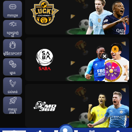
កាតហ្គេម
ហ្គេមបាញ់
ត្រី
កម្មវិធីESPORTS
ឆ្នោត
ជល់មាន់
ការឈ្នះ
ភ្លាមៗ