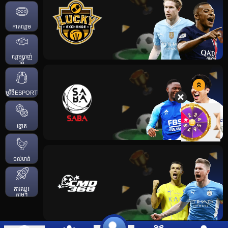
កាតហ្គេម
ហ្គេមបាញ់
ត្រី
កម្មវិធីESPORTS
ឆ្នោត
ជល់មាន់
ការឈ្នះ
ភ្លាមៗ