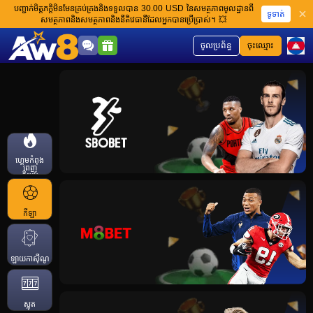
បញ្ជាក់មិត្តភក្តិមិនមែនគ្រប់គ្រងនិងទទួលបាន 30.00 USD នៃសមត្ថភាពមូលដ្ឋានពី
ទូទាត់
សមត្ថភាពនិងសមត្ថភាពនិងនីតិវេធានីដែលអ្នកបានប្រើប្រាស់។ 💥
ចូលប្រព័ន្ធ
ចុះឈ្មោះ
ហ្គេមកំពុង
ពេញ
និយម
កីឡា
ឡាយកាសុីណូ
ស្លុត