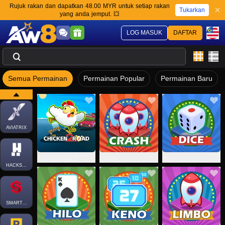
Rujuk rakan dan dapatkan 48.00 MYR untuk setiap rakan
Tukarkan
yang anda jemput. 💥
CRAZYGAMING
LOG MASUK
DAFTAR
INOUT
Semua Permainan
Permainan Popular
Permainan Baru
SPB-INST
AVIATRIX
Chicken Road 2
CRASH
Dice
HACKSAW-INST
SMARTSOFT-INSTANTWIN