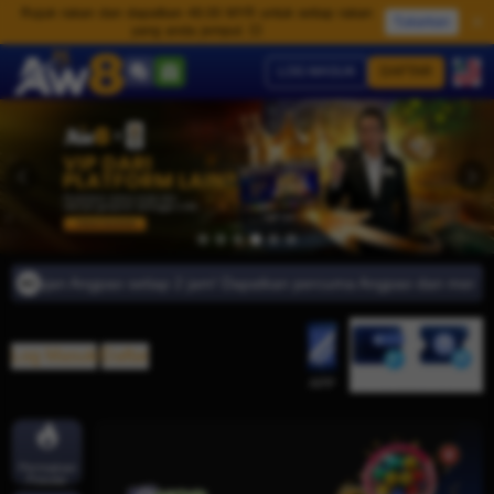
Rujuk rakan dan dapatkan 48.00 MYR untuk setiap rakan
Tukarkan
yang anda jemput. 💥
LOG MASUK
DAFTAR
Hujan Angpao setiap 2 jam! Dapatkan percuma Angpao dan menangi 
Log Masuk
/
Daftar
Deposit
Pengeluaran
APP
Permainan
Popular