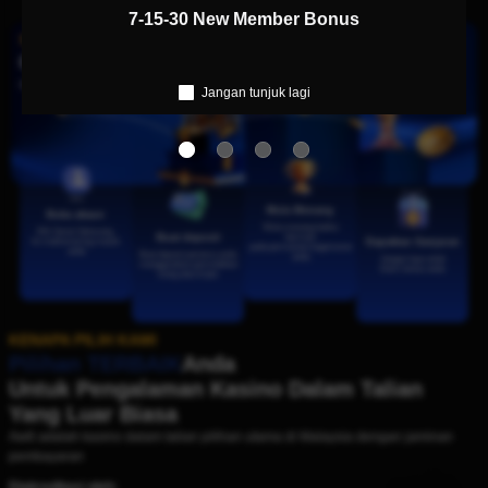
7-15-30 New Member Bonus
SELAMAT DATANG KE AW8
Cara
MENDAFTAR
?
Ganjaran Ahli Baru Sehingga MYR 1,500!
Jangan tunjuk lagi
Mula Menang
Buka akaun
Mula menang ketika
Klik Sertai Sekarang.
bermain
Buat deposit
Isi maklumat log masuk
Dapatkan Ganjaran
pada permainan kegemaran
anda
Buat deposit pertama anda
anda
Jangan lupa untuk
menggunakan pemindahan
klaim bonus anda
wang atau kripto
KENAPA PILIH KAMI
Pilihan TERBAIK
Anda
Untuk Pengalaman Kasino Dalam Talian
Yang Luar Biasa
Aw8 adalah kasino dalam talian pilihan utama di Malaysia dengan jaminan
pembayaran
Diakreditasi oleh: