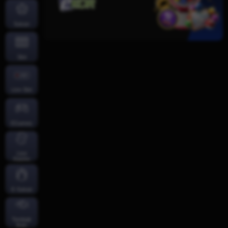
Sukan
Slot
Live Slot
EGames
Live
Kasino
E-Sukan
Tembak
Ikan