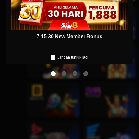
7-15-30 New Member Bonus
Jangan tunjuk lagi