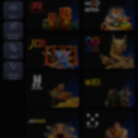
Kartu
Menang
Segera
Togel
Sabung
Ayam