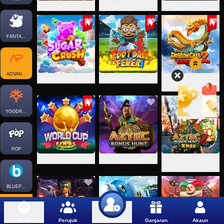
Royal Ace
Zeustrike
Aztec: Bonus Hunt 2
FANTASMA
ADVANTPLAY
Sugar Crush
Football Fever
Dragon Chi’s Quest
2
YGGDRASIL
POP
World Cup Final
Aztec: Bonus Hunt
Aztec: Bonus Hunt 2
Xmas
BLUEPRINT
Menu
Perujuk
Ganjaran
Akaun
Daftar