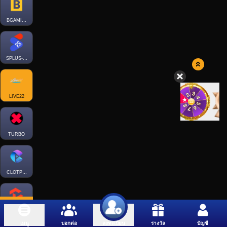
BGAMING-INST
SPLUS-INSTANTWIN
LIVE22
TURBO
CLOTPLAY
ATG
เมนู
บอกต่อ
รางวัล
บัญชี
ลงทะเบียน