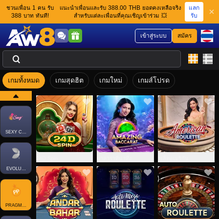
แลก
ชวนเพื่อน 1 คน รับ
แนะนำเพื่อนและรับ 388.00 THB ยอดคงเหลือจริง
รับ
388 บาท ทันที!
สำหรับแต่ละเพื่อนที่คุณเชิญเข้าร่วม 💥
เข้าสู่ระบบ
สมัคร
เกมทั้งหมด
เกมสุดฮิต
เกมใหม่
เกมส์โปรด
SEXY CASINO
24D Spin
บาคาร่าที่น่าทึ่ง
รูเล็ตอเมริกัน
EVOLUTION
PRAGMATICPLAY