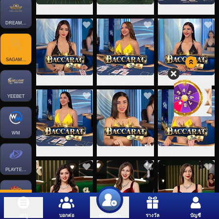
วันอีดิลอัฎฮา 03
วันอีดิลอัฎฮา 04
บาคาร่า C01
DREAMGAMING
SAGAMING
บาคาร่า C02
บาคาร่า C03
บาคาร่า C04
YEEBET
WM
บาคาร่า C05
บาคาร่า C06
บาคาร่า C07
PLAYTECH
OG
เมนู
บอกต่อ
รางวัล
บัญชี
ลงทะเบียน