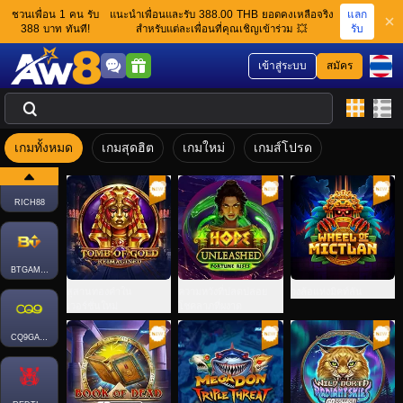
HACKSAWGAMING
แลก
ชวนเพื่อน 1 คน รับ
แนะนำเพื่อนและรับ 388.00 THB ยอดคงเหลือจริง
รับ
388 บาท ทันที!
สำหรับแต่ละเพื่อนที่คุณเชิญเข้าร่วม 💥
เข้าสู่ระบบ
สมัคร
ADVANTPLAY
KA
เกมทั้งหมด
เกมสุดฮิต
เกมใหม่
เกมส์โปรด
RICH88
BTGAMING
สุสานทองคำใน
ความหวังที่ปลดปล่อย
วงล้อแห่งมิคท์ลัน
เวอร์ชั่นใหม่
โชคลาภที่ผงาด
CQ9GAMING