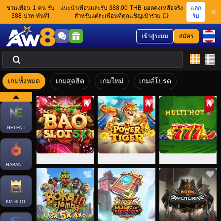
แลก
ชวนเพื่อน 1 คน รับ
แนะนำเพื่อนและรับ 388.00 THB ยอดคงเหลือจริง
รับ
388 บาท ทันที!
สำหรับแต่ละเพื่อนที่คุณเชิญเข้าร่วม 💥
BLUEPRINT
เข้าสู่ระบบ
สมัคร
SPLUS
เกมทั้งหมด
เกมสุดฮิต
เกมใหม่
เกมส์โปรด
PLAYTECH
NETENT
สล็อตเปา 5X
พลังแห่งเสือ
MultiHot5
HABANERO
KM-SLOT