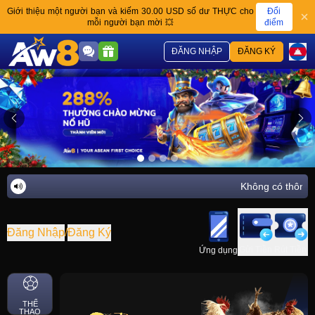
Đổi
Giới thiệu một người bạn và kiếm 30.00 USD số dư THỰC cho
điểm
mỗi người bạn mời 💥
ĐĂNG NHẬP
ĐĂNG KÝ
Không có thông bá
Đăng Nhập
/
Đăng Ký
Gửi Tiền
Rút Tiền
Ứng dụng
THỂ
THAO