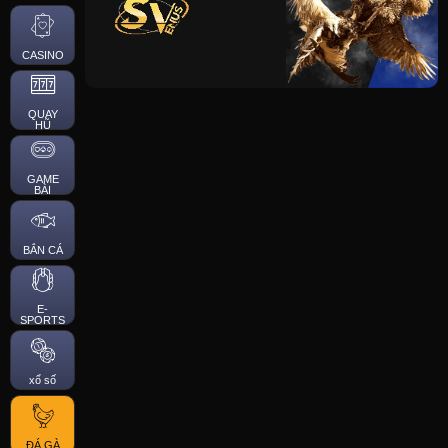
CASINO
QUAY
HŨ
GAME
BÀI
BẮN CÁ
E-
SPORTS
xổ số
ĐÁ GÀ