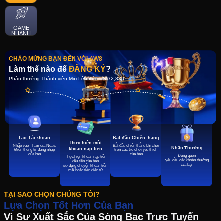
GAME
NHANH
CHÀO MỪNG BẠN ĐẾN VỚI AW8
Làm thế nào để
ĐĂNG KÝ
?
Phần thưởng Thành viên Mới Lên đến USD 2,880!
Tạo Tài khoản
Bắt đầu Chiến thắng
Thực hiện một
Nhấp vào Tham gia Ngay.
Bắt đầu chiến thắng khi chơi
Nhận Thưởng
khoản nạp tiền
Điền thông tin đăng nhập
trên các trò chơi yêu thích
của bạn
của bạn
Đừng quên
Thực hiện khoản nạp tiền
yêu cầu các khoản thưởng
đầu tiên của bạn
của bạn
sử dụng chuyển khoản tiền
mặt hoặc tiền điện tử
TẠI SAO CHỌN CHÚNG TÔI?
Lựa Chọn Tốt Hơn Của Bạn
Vì Sự Xuất Sắc Của Sòng Bạc Trực Tuyến