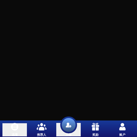
选项
推荐人
奖励
账户
注册