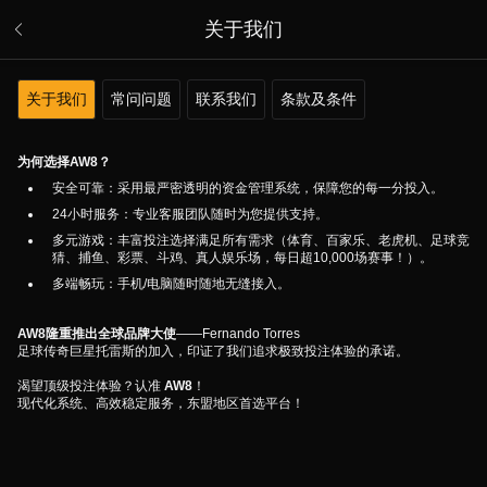
关于我们
关于我们
常问问题
联系我们
条款及条件
为何选择AW8？
安全可靠：采用最严密透明的资金管理系统，保障您的每一分投入。
24小时服务：专业客服团队随时为您提供支持。
多元游戏：丰富投注选择满足所有需求（体育、百家乐、老虎机、足球竞
猜、捕鱼、彩票、斗鸡、真人娱乐场，每日超10,000场赛事！）。
多端畅玩：手机/电脑随时随地无缝接入。
AW8隆重推出全球品牌大使
——Fernando Torres
足球传奇巨星托雷斯的加入，印证了我们追求极致投注体验的承诺。
渴望顶级投注体验？认准
AW8
！
现代化系统、高效稳定服务，东盟地区首选平台！