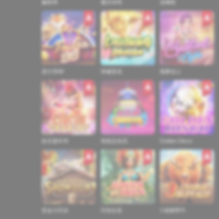
赢财神
魔豆传奇
金蟾蛙
虎大哥88
神威雷龙
夜醉佳人
欢乐嘉年华
海底总动员
Golden Disco
赏金大对决
印加女皇
3 衝鋒野牛