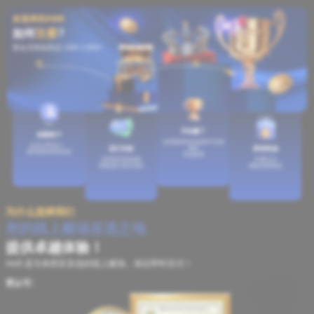
欢迎来到AW8
如何
注册
?
新会员奖励高达 USD 2,880!
开始赢了
创建账户
在您最喜欢的游戏中玩游
点击立即加入。
戏时
进行存款
获得奖励
填写您的登录信息
开始获胜
使用货币或加密
不要忘记
转账进行首次存款
领取您的奖金
为什么选择我们
您的线上赌场首选之地
提供卓越体验！
Aw8 是马来西亚首选的线上赌场，保证即时支付！
受认可: