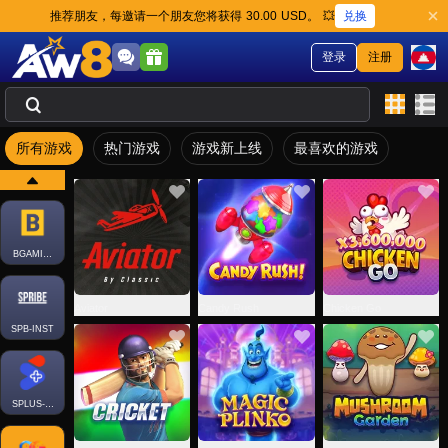
兑换
推荐朋友，每邀请一个朋友您将获得 30.00 USD。 💥
登录
注册
所有游戏
热门游戏
游戏新上线
最喜欢的游戏
BGAMING-INST
Aviator
Candy Rush
Chicken Go
SPB-INST
SPLUS-INSTANTWIN