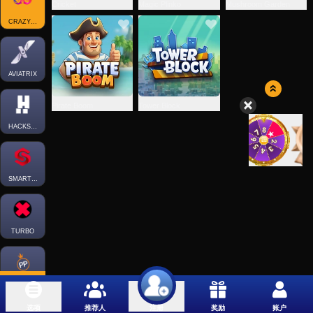
Cricket
Magic Plinko
Mushroom Garden
CRAZYGAMING
AVIATRIX
Pirate Boom
Tower Block
HACKSAW-INST
SMARTSOFT-INSTANTWIN
TURBO
PRAGMATICPLAY
选项
推荐人
奖励
账户
注册