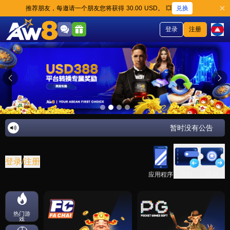
兑换
推荐朋友，每邀请一个朋友您将获得 30.00 USD。 💥
登录
注册
暂时没有公告
登录
/
注册
存款
提款
应用程序
热门游
戏