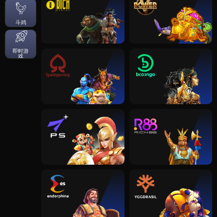
斗鸡
即时游
戏