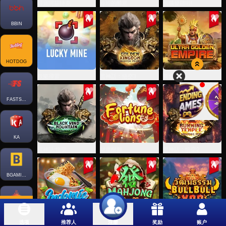
尋寶阿茲特克
玲玲的醉意
熊猫發錢啦!
BBIN
HOTDOG
歡樂掃雷
黑神話：悟空3
黃金帝國
FASTSPIN
KA
黑神話:悟空
財運醒獅
黑神話：悟空2
BGAMING-SLOT
HABANERO
选项
推荐人
奖励
账户
注册
富貴炒麵王
麻將胡牌啦
遠古牛牛文明 X88