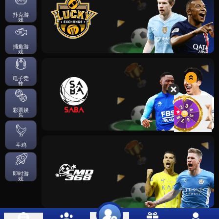
扑克游
戏
捕鱼游
戏
电子竞
技
彩票娱
乐
斗鸡
即时游
戏