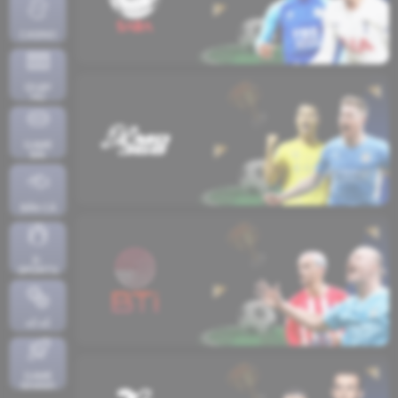
CASINO
QUAY
HŨ
GAME
BÀI
BẮN CÁ
E-
SPORTS
xổ số
GAME
NHANH