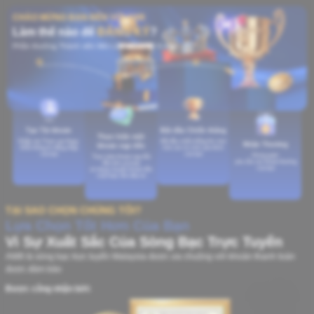
CHÀO MỪNG BẠN ĐẾN VỚI AW8
Làm thế nào để
ĐĂNG KÝ
?
Phần thưởng Thành viên Mới Lên đến VND 8,888!
Tạo Tài khoản
Bắt đầu Chiến thắng
Thực hiện một
Nhấp vào Tham gia Ngay.
Bắt đầu chiến thắng khi chơi
Nhận Thưởng
khoản nạp tiền
Điền thông tin đăng nhập
trên các trò chơi yêu thích
của bạn
của bạn
Đừng quên
Thực hiện khoản nạp tiền
yêu cầu các khoản thưởng
đầu tiên của bạn
của bạn
sử dụng chuyển khoản tiền
mặt hoặc tiền điện tử
TẠI SAO CHỌN CHÚNG TÔI?
Lựa Chọn Tốt Hơn Của Bạn
Vì Sự Xuất Sắc Của Sòng Bạc Trực Tuyến
AW8 là sòng bạc trực tuyến Malaysia được ưa chuộng với khoản thanh toán
được đảm bảo
Được công nhận bởi: