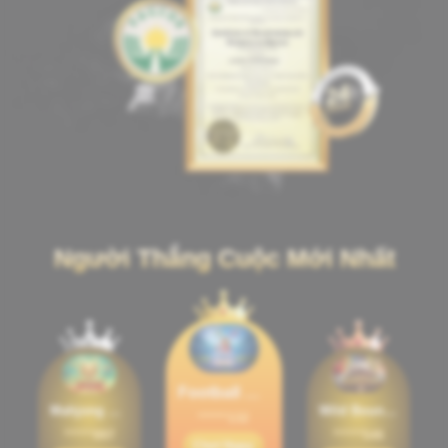
Người Thắng Cuộc Mới Nhất
Football Rush 4096
Mahjong Dragons
Wild Bounty Showdown
******132
******897
******546
Chơi Ngay