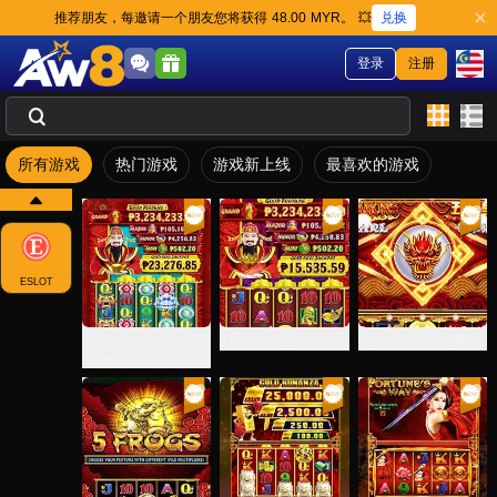
兑换
推荐朋友，每邀请一个朋友您将获得 48.00 MYR。 💥
登录
注册
所有游戏
热门游戏
游戏新上线
最喜欢的游戏
ESLOT
Dragons of the
5 Dragons 201
5 Dragons Pearl 150
Eastern ocean 202