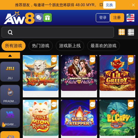
兑换
推荐朋友，每邀请一个朋友您将获得 48.00 MYR。 💥
登录
注册
所有游戏
热门游戏
游戏新上线
最喜欢的游戏
JILI
狮子狂热™
不朽之路皇家之恋
小贪婪™
PRAGMATICPLAY
VAGAMING