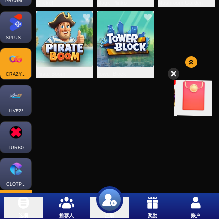
PRAGMATICPLAY
Cricket
Magic Plinko
Mushroom Garden
SPLUS-INSTANTWIN
Pirate Boom
Tower Block
CRAZYGAMING
LIVE22
TURBO
CLOTPLAY
选项
推荐人
奖励
账户
注册