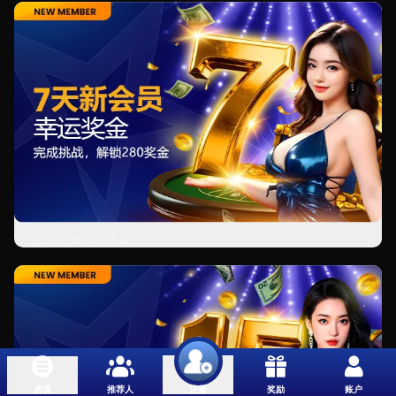
7 天新会员幸运奖金
选项
推荐人
奖励
账户
注册