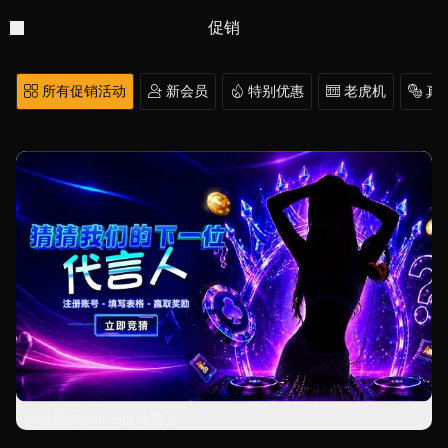
促销
 所有促销活动
 新会员
 特别优惠
 老虎机
 真
猜猜我们的下一位代言人