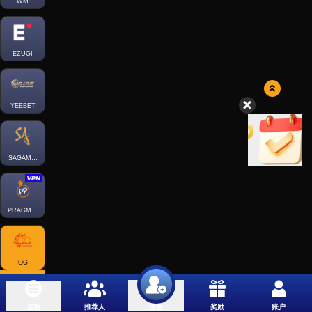
WM
EZUGI
YEEBET
SAGAMING
PRAGMATICPLAY
OG
选项
推荐人
奖励
账户
注册