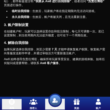
站），邮件标题需注明
“我要从 Aw8 进行自我排除”
，或者访问
“负责任博彩”
页面进行操作。
临时自我排除
：生效后，玩家账户将在指定期限内无法访问游戏。
永久自我排除
：生效后，账户将被关闭，且无法重新注册。
3. 账户限制设置
在创建账户时，玩家可以选择设置存款和投注限制，每七天可调整一次。若已
设置限制，则当前周期内无法提升额度，但可在下一个周期生效。
4. 解除自我排除
如果玩家选择自我排除，则至少需要
7 天
才能申请恢复账户权限。恢复账户需
向客服发送邮件申请，并通过审核后方可重新激活账户。
Aw8 始终倡导负责任博彩，确保所有玩家享受安全、健康的游戏体验。如有任
何疑问或需要帮助，请联系
Aw8 客户服务
。
选项
推荐人
奖励
账户
注册