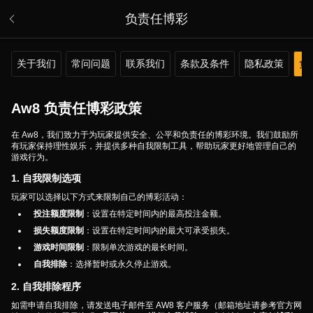
负责任博彩
关于我们
常问问题
联系我们
条款及条件
隐私政策
负
Aw8 负责任博彩政策
在 Aw8，我们致力于为玩家提供安全、公平和负责任的博彩环境。我们鼓励所
有玩家保持理性娱乐，并提供多种自我限制工具，帮助玩家更好地管理自己的
游戏行为。
1. 自我限制选项
玩家可以选择以下方式来限制自己的博彩活动：
投注额度限制
：设置在特定时间内的最高投注金额。
损失额度限制
：设置在特定时间内的最大可承受损失。
游戏时间限制
：限制单次游戏的最长时间。
自我排除
：选择暂时或永久停止游戏。
2. 自我排除程序
如需申请自我排除，请发送电子邮件至 AW8 客户服务（邮箱地址请参考官方网